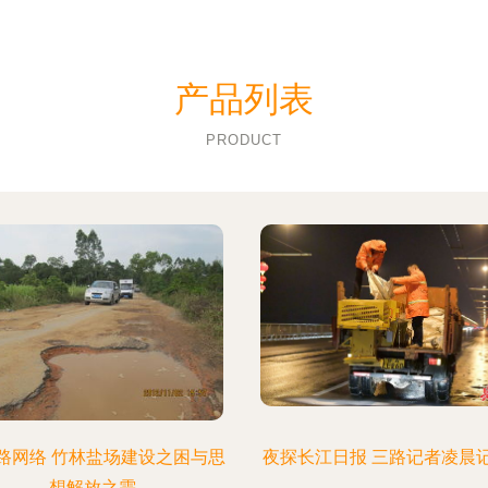
产品列表
PRODUCT
路网络 竹林盐场建设之困与思
夜探长江日报 三路记者凌晨
想解放之需