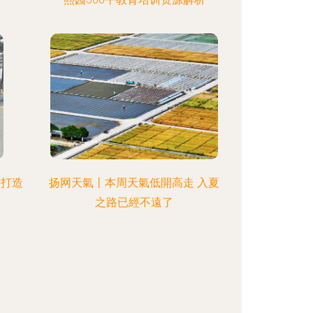
纽打造
扬网天氣丨本周天氣低開高走 入夏
之路已經不遠了