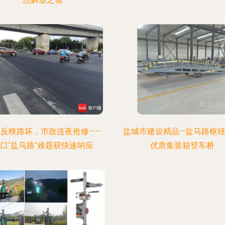
民反映路坏，市政连夜抢修——
盐城市建设精品—盐马路枢
口“盐马路”难题获快速响应
优质集装箱登车桥