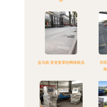
盐马路 异变笼罩的网络暗流
市
海