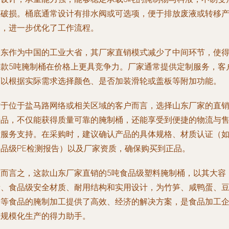
或破损。桶底通常设计有排水阀或可选项，便于排放废液或转移
品，进一步优化了工作流程。
山东作为中国的工业大省，其厂家直销模式减少了中间环节，使
这款5吨腌制桶在价格上更具竞争力。厂家通常提供定制服务，客
可以根据实际需求选择颜色、是否加装滑轮或盖板等附加功能。
对于位于盐马路网络或相关区域的客户而言，选择山东厂家的直
产品，不仅能获得质量可靠的腌制桶，还能享受到便捷的物流与
后服务支持。在采购时，建议确认产品的具体规格、材质认证（
食品级PE检测报告）以及厂家资质，确保购买到正品。
总而言之，这款山东厂家直销的5吨食品级塑料腌制桶，以其大容
量、食品级安全材质、耐用结构和实用设计，为竹笋、咸鸭蛋、
角等食品的腌制加工提供了高效、经济的解决方案，是食品加工
业规模化生产的得力助手。