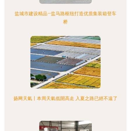
盐城市建设精品—盐马路枢纽打造优质集装箱登车
桥
扬网天氣丨本周天氣低開高走 入夏之路已經不遠了