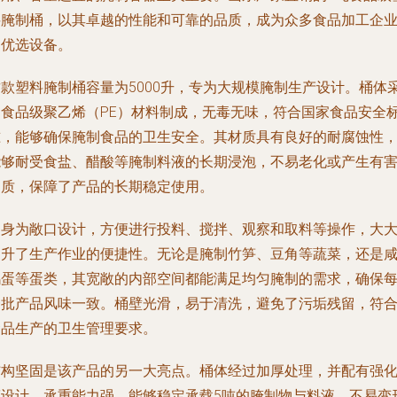
料腌制桶，以其卓越的性能和可靠的品质，成为众多食品加工企
的优选设备。
这款塑料腌制桶容量为5000升，专为大规模腌制生产设计。桶体
用食品级聚乙烯（PE）材料制成，无毒无味，符合国家食品安全
准，能够确保腌制食品的卫生安全。其材质具有良好的耐腐蚀性
能够耐受食盐、醋酸等腌制料液的长期浸泡，不易老化或产生有
物质，保障了产品的长期稳定使用。
桶身为敞口设计，方便进行投料、搅拌、观察和取料等操作，大
提升了生产作业的便捷性。无论是腌制竹笋、豆角等蔬菜，还是
鸭蛋等蛋类，其宽敞的内部空间都能满足均匀腌制的需求，确保
一批产品风味一致。桶壁光滑，易于清洗，避免了污垢残留，符
食品生产的卫生管理要求。
结构坚固是该产品的另一大亮点。桶体经过加厚处理，并配有强
筋设计，承重能力强，能够稳定承载5吨的腌制物与料液，不易变