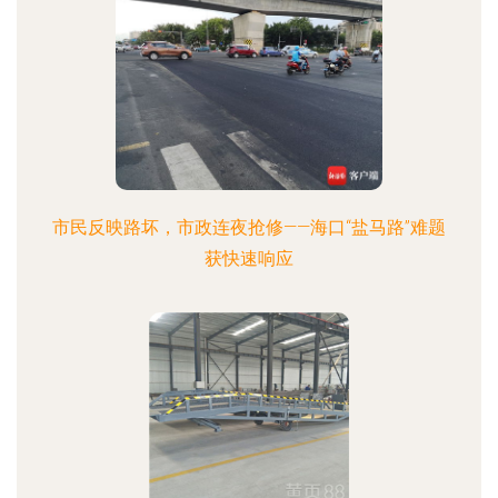
市民反映路坏，市政连夜抢修——海口“盐马路”难题
获快速响应