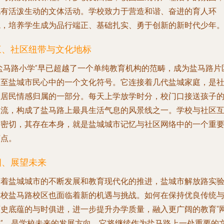
也有活泼生动的文体活动。学校致力于营造和谐、奋进的育人环
境，培养学生成为品行端正、基础扎实、勇于创新的新时代少年
三、社区纽带与文化地标
“盐马路小学”早已超越了一个单纯教育机构的范畴，成为盐马路片
乃至盐城市民心中的一个文化符号。它连接着几代盐城家庭，是
区居民情感归属的一部分。每天上学放学时分，校门口接送孩子
人流，构成了盐马路上最具生活气息的风景线之一。学校与社区
动密切，其存在本身，就是盐城城市记忆与社区网络中的一个重
节点。
四、展望未来
随着盐城城市的不断发展和教育现代化的推进，盐城市解放路实
学校盐马路校区也面临着新的机遇与挑战。如何在保持优良传统
历史底蕴的与时俱进，进一步提升办学质量，融入更广阔的教育“
络”，是学校未来的发展方向。它将继续作为盐马路上一处重要的