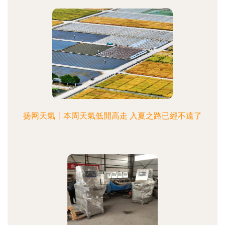
扬网天氣丨本周天氣低開高走 入夏之路已經不遠了