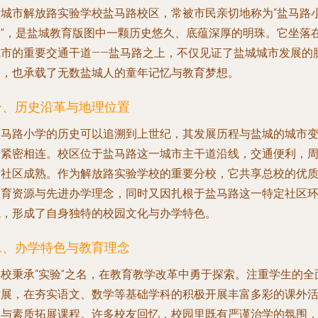
盐城市解放路实验学校盐马路校区，常被市民亲切地称为“盐马路
学”，是盐城教育版图中一颗历史悠久、底蕴深厚的明珠。它坐落
城市的重要交通干道——盐马路之上，不仅见证了盐城城市发展的
络，也承载了无数盐城人的童年记忆与教育梦想。
一、历史沿革与地理位置
盐马路小学的历史可以追溯到上世纪，其发展历程与盐城的城市
迁紧密相连。校区位于盐马路这一城市主干道沿线，交通便利，
边社区成熟。作为解放路实验学校的重要分校，它共享总校的优
教育资源与先进办学理念，同时又因扎根于盐马路这一特定社区
境，形成了自身独特的校园文化与办学特色。
二、办学特色与教育理念
学校秉承“实验”之名，在教育教学改革中勇于探索。注重学生的全
发展，在夯实语文、数学等基础学科的积极开展丰富多彩的课外
动与素质拓展课程。许多校友回忆，校园里既有严谨治学的氛围