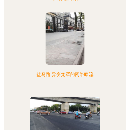
盐马路 异变笼罩的网络暗流