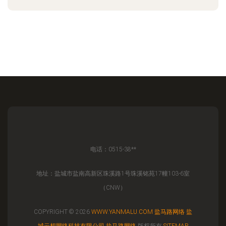
电话：0515-38**
地址：盐城市盐南高新区珠溪路1号珠溪铭苑17幢103-6室
（CNW）
COPYRIGHT © 2026
WWW.YANMALU.COM
盐马路网络
盐